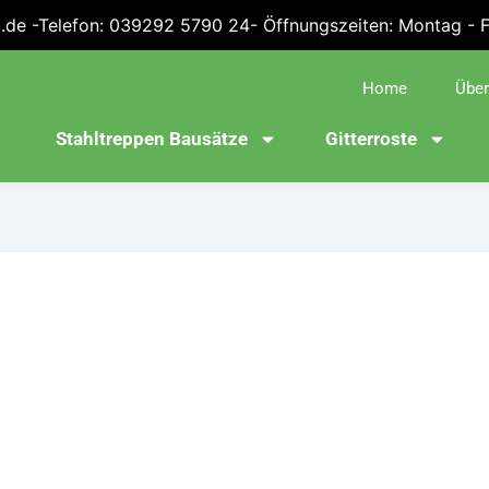
.de -Telefon: 039292 5790 24- Öffnungszeiten: Montag - Fre
Home
Über
Stahltreppen Bausätze
Gitterroste