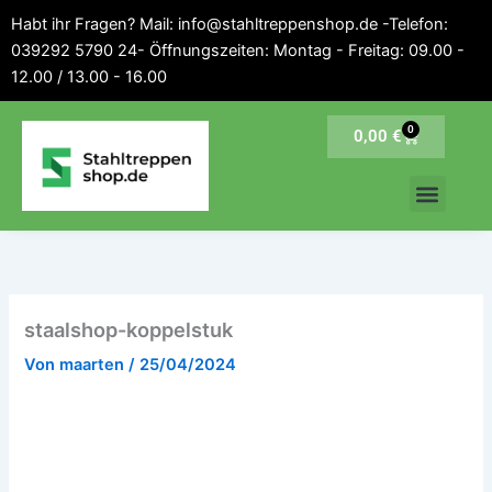
Inhalt
Zum
Habt ihr Fragen? Mail: info@stahltreppenshop.de -Telefon:
springen
Inhalt
039292 5790 24- Öffnungszeiten: Montag - Freitag: 09.00 -
springen
12.00 / 13.00 - 16.00
0
Warenkorb
0,00
€
staalshop-koppelstuk
Von
maarten
/
25/04/2024