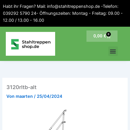
Inhalt
Zum
Habt ihr Fragen? Mail: info@stahltreppenshop.de -Telefon:
springen
Inhalt
039292 5790 24- Öffnungszeiten: Montag - Freitag: 09.00 -
springen
12.00 / 13.00 - 16.00
0
Warenkorb
0,00
€
3120rltb-alt
Von
maarten
/
25/04/2024