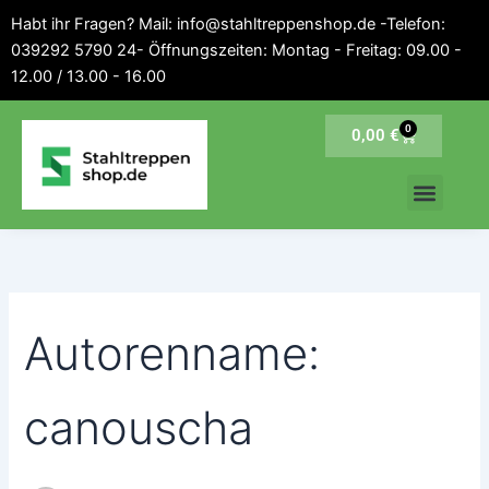
Inhalt
Suchen
Zum
Habt ihr Fragen? Mail: info@stahltreppenshop.de -Telefon:
springen
nach:
Inhalt
039292 5790 24- Öffnungszeiten: Montag - Freitag: 09.00 -
springen
12.00 / 13.00 - 16.00
0
Warenkorb
0,00
€
Autorenname:
canouscha