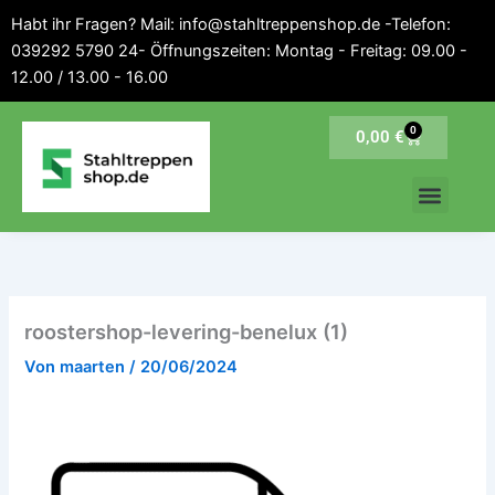
Inhalt
Zum
Habt ihr Fragen? Mail: info@stahltreppenshop.de -Telefon:
springen
Inhalt
039292 5790 24- Öffnungszeiten: Montag - Freitag: 09.00 -
springen
12.00 / 13.00 - 16.00
0
Warenkorb
0,00
€
roostershop-levering-benelux (1)
Von
maarten
/
20/06/2024