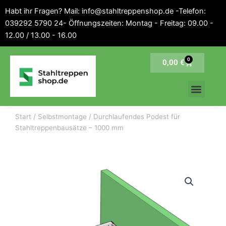
Inhalt
Zum
Habt ihr Fragen? Mail: info@stahltreppenshop.de -Telefon:
springen
Inhalt
039292 5790 24- Öffnungszeiten: Montag - Freitag: 09.00 -
springen
12.00 / 13.00 - 16.00
0
Warenkorb
0,00
€
Start
/
Selbstmontage
/ Durchlaufendes Podest für
Stahltreppenbausätze – 1000 mm