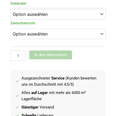
1000
Geländer
mm
Menge
Zwischenrohr
In den Warenkorb
Ausgezeichneter
Service
(Kunden bewerten
uns im Durchschnitt mit 4,5/5)
Alles
auf Lager
mit mehr als 6000 m²
Lagerfläche
Günstiger
Versand
Schnelle
Lieferung