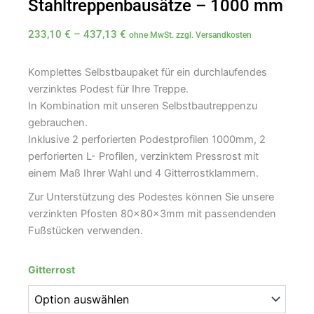
Stahltreppenbausätze – 1000 mm
Preisspanne:
233,10
€
–
437,13
€
ohne MwSt. zzgl. Versandkosten
233,10 €
bis
Komplettes Selbstbaupaket für ein durchlaufendes
437,13 €
verzinktes Podest für Ihre Treppe.
In Kombination mit unseren Selbstbautreppenzu
gebrauchen.
Inklusive 2 perforierten Podestprofilen 1000mm, 2
perforierten L- Profilen, verzinktem Pressrost mit
einem Maß Ihrer Wahl und 4 Gitterrostklammern.
Zur Unterstützung des Podestes können Sie unsere
verzinkten Pfosten 80x80x3mm mit passendenden
Fußstücken verwenden.
Durchlaufendes
Podest
Gitterrost
für
Stahltreppenbausätze
-