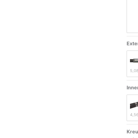
Exte
5,0
Inne
4,5
Kreu