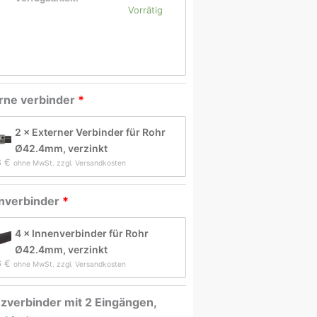
Vorrätig
rne verbinder
2 × Externer Verbinder für Rohr
Ø42.4mm, verzinkt
8 
€
ohne MwSt. zzgl. Versandkosten
nverbinder
4 × Innenverbinder für Rohr
Ø42.4mm, verzinkt
6 
€
ohne MwSt. zzgl. Versandkosten
zverbinder mit 2 Eingängen,