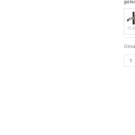
gele
12,9
Ges