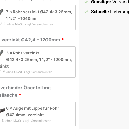
Günstiger
Versand
henrohr
Schnelle
Lieferun
7 × Rohr verzinkt Ø42,4×3,25mm,
1 1/2“ – 1040mm
e
3 
€
ohne MwSt. zzgl. Versandkosten
 verzinkt Ø42,4 – 1200mm
3 × Rohr verzinkt
Ø42,4×3,25mm, 1 1/2“ - 1200mm,
zinkt
9 
€
ohne MwSt. zzgl. Versandkosten
verbinder Ösenteil mit
ellasche
6 × Auge mit Lippe für Rohr
Ø42.4mm, verzinkt
6 
€
ohne MwSt. zzgl. Versandkosten