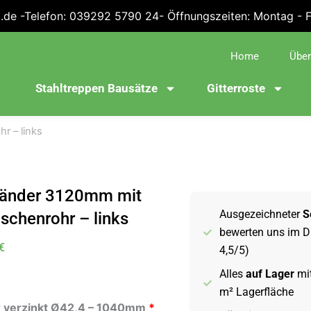
.de -Telefon: 039292 5790 24- Öffnungszeiten: Montag - Fre
Home
Über
Stahltreppen Bausätze
Gitterroste
r – links
länder 3120mm mit
Ausgezeichneter
S
schenrohr – links
bewerten uns im D
€
4,5/5)
Alles
auf Lager
mit
der
m² Lagerfläche
0mm
 verzinkt Ø42,4 – 1040mm