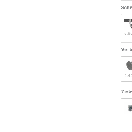
Sch
6,6
Verb
2,4
Zink