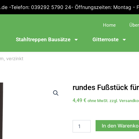
.de -Telefon: 039292 5790 24- Öffnungszeiten: Montag - Fre
Home
Über
Stahltreppen Bausätze
Gitterroste
m, verzinkt
rundes Fußstück fü
4,49
€
ohne MwSt. zzgl. Versandko
rundes
Fußstück
In den Warenko
für
Rohr