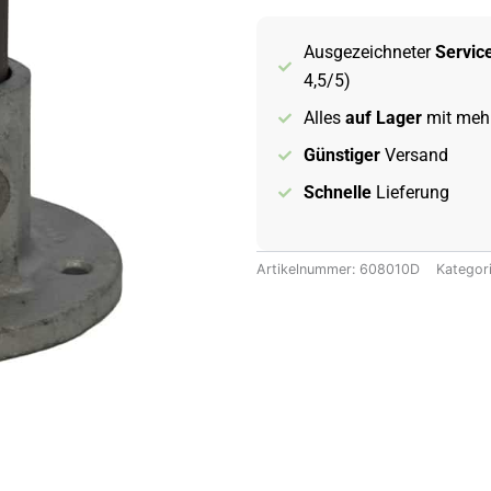
Ø42.4mm,
verzinkt
Ausgezeichneter
Servic
Menge
4,5/5)
Alles
auf Lager
mit mehr
Günstiger
Versand
Schnelle
Lieferung
Artikelnummer:
608010D
Kategor