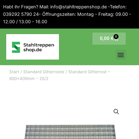
Inhalt
Zum
Habt ihr Fragen? Mail: info@stahltreppenshop.de -Telefon:
springen
Inhalt
039292 5790 24- Öffnungszeiten: Montag - Freitag: 09.00 -
springen
12.00 / 13.00 - 16.00
0
Warenkorb
0,00
€
Start
/
Standard Gitterroste
/ Standard Gitterrost –
600x400mm – 25/2