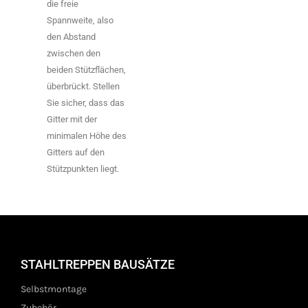
die freie
Spannweite, also
den Abstand
zwischen den
beiden Stützflächen,
überbrückt. Stellen
Sie sicher, dass das
Gitter mit der
minimalen Höhe des
Gitters auf den
Stützpunkten liegt.
STAHLTREPPEN BAUSÄTZE
Selbstmontage
Zubehör