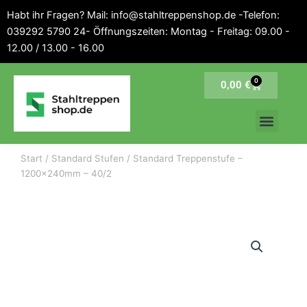
Inhalt
Zum
Habt ihr Fragen? Mail: info@stahltreppenshop.de -Telefon:
springen
Inhalt
039292 5790 24- Öffnungszeiten: Montag - Freitag: 09.00 -
springen
12.00 / 13.00 - 16.00
0
Warenkorb
0,00
€
Start
/
Standard Stufen
/ Standard Treppenstufe –
1200x240mm – 40/2