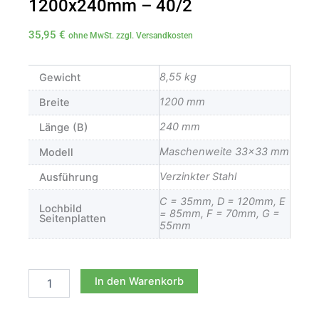
1200x240mm – 40/2
35,95
€
ohne MwSt. zzgl. Versandkosten
8,55 kg
Gewicht
1200 mm
Breite
240 mm
Länge (B)
Maschenweite 33×33 mm
Modell
Verzinkter Stahl
Ausführung
C = 35mm, D = 120mm, E
Lochbild
= 85mm, F = 70mm, G =
Seitenplatten
55mm
Standard
Treppenstufe
In den Warenkorb
-
1200x240mm
-