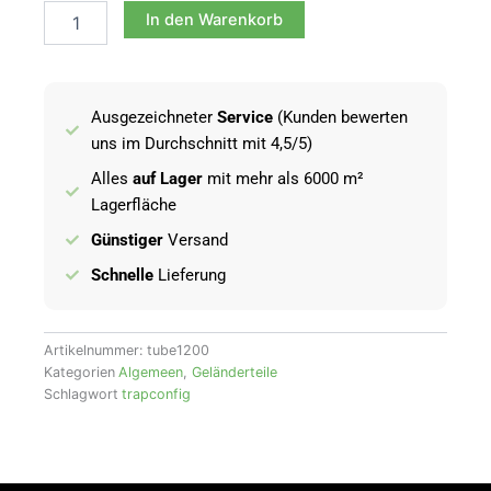
verzinkt
In den Warenkorb
Ø42,4×3,25mm,
1
1/2“
-
Ausgezeichneter
Service
(Kunden bewerten
1200mm,
verzinkt
uns im Durchschnitt mit 4,5/5)
Menge
Alles
auf Lager
mit mehr als 6000 m²
Lagerfläche
Günstiger
Versand
Schnelle
Lieferung
Artikelnummer:
tube1200
Kategorien
Algemeen
,
Geländerteile
Schlagwort
trapconfig