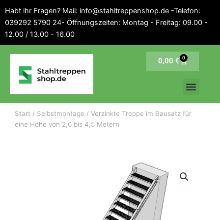
Inhalt
Zum
Habt ihr Fragen? Mail: info@stahltreppenshop.de -Telefon:
springen
Inhalt
039292 5790 24- Öffnungszeiten: Montag - Freitag: 09.00 -
springen
12.00 / 13.00 - 16.00
0
Warenkorb
0,00
€
Start
/
Selbstmontage
/ Verzinkte Treppe im Bausatz für
eine Höhe von 2,6 bis 4,5 Metern