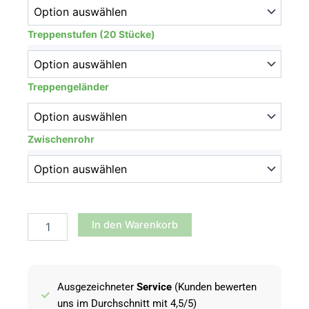
Bausatz
für
eine
Treppenstufen (20 Stücke)
Höhe
von
2,6
Treppengeländer
bis
4,5
Metern
Menge
Zwischenrohr
In den Warenkorb
Ausgezeichneter
Service
(Kunden bewerten
uns im Durchschnitt mit 4,5/5)