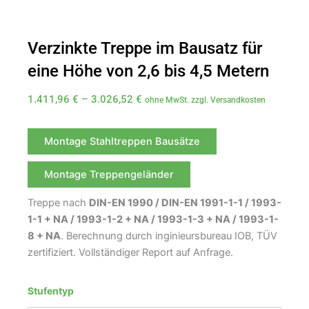
Verzinkte Treppe im Bausatz für
eine Höhe von 2,6 bis 4,5 Metern
Preisspanne:
1.411,96
€
–
3.026,52
€
ohne MwSt. zzgl. Versandkosten
1.411,96 €
bis
Montage Stahltreppen Bausätze
3.026,52 €
Montage Treppengeländer
Treppe nach
DIN-EN 1990 / DIN-EN 1991-1-1 / 1993-
1-1 + NA / 1993-1-2 + NA / 1993-1-3 + NA / 1993-1-
8 + NA
. Berechnung durch inginieursbureau IOB, TÜV
zertifiziert. Vollständiger Report auf Anfrage.
Verzinkte
Treppe
Stufentyp
im