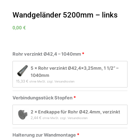
Wandgeländer 5200mm – links
0,00
€
Wandgeländer
5200mm
Rohr verzinkt Ø42,4 – 1040mm
-
links
5 × Rohr verzinkt Ø42,4×3,25mm, 1 1/2“ –
Menge
1040mm
15,33 
€
ohne MwSt. zzgl. Versandkosten
Verbindungsstück Stopfen
2 × Endkappe für Rohr Ø42.4mm, verzinkt
2,44 
€
ohne MwSt. zzgl. Versandkosten
Halterung zur Wandmontage