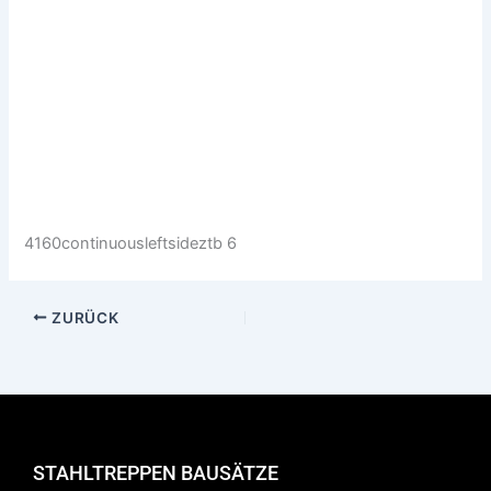
4160continuousleftsideztb 6
ZURÜCK
STAHLTREPPEN BAUSÄTZE