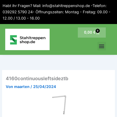
Inhalt
Zum
Habt ihr Fragen? Mail: info@stahltreppenshop.de -Telefon:
springen
Inhalt
039292 5790 24- Öffnungszeiten: Montag - Freitag: 09.00 -
springen
12.00 / 13.00 - 16.00
0
Warenkorb
0,00
€
4160continuousleftsideztb
Von
maarten
/
25/04/2024