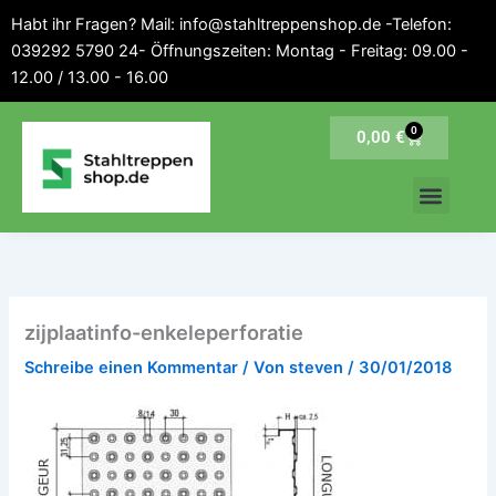
Inhalt
Zum
Habt ihr Fragen? Mail: info@stahltreppenshop.de -Telefon:
springen
Inhalt
039292 5790 24- Öffnungszeiten: Montag - Freitag: 09.00 -
springen
12.00 / 13.00 - 16.00
0
Warenkorb
0,00
€
zijplaatinfo-enkeleperforatie
Schreibe einen Kommentar
/ Von
steven
/
30/01/2018