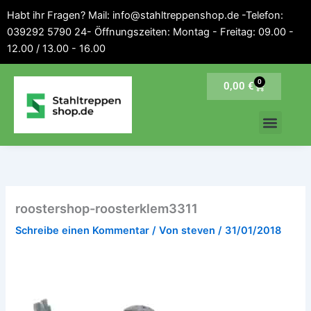
Inhalt
Zum
Habt ihr Fragen? Mail: info@stahltreppenshop.de -Telefon:
springen
Inhalt
039292 5790 24- Öffnungszeiten: Montag - Freitag: 09.00 -
springen
12.00 / 13.00 - 16.00
0
Warenkorb
0,00
€
roostershop-roosterklem3311
Schreibe einen Kommentar
/ Von
steven
/
31/01/2018