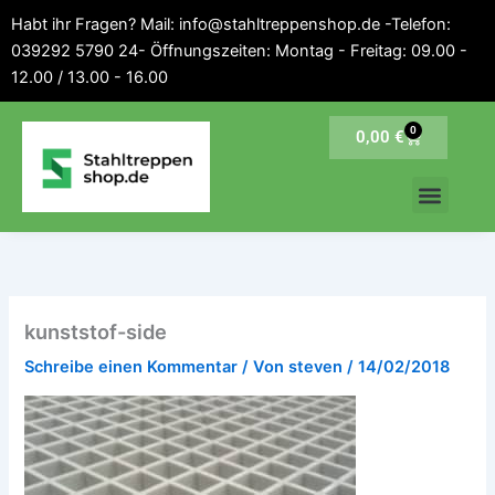
Inhalt
Zum
Habt ihr Fragen? Mail: info@stahltreppenshop.de -Telefon:
springen
Inhalt
039292 5790 24- Öffnungszeiten: Montag - Freitag: 09.00 -
springen
12.00 / 13.00 - 16.00
0
Warenkorb
0,00
€
kunststof-side
Schreibe einen Kommentar
/ Von
steven
/
14/02/2018