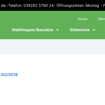
.de -Telefon: 039292 5790 24- Öffnungszeiten: Montag - Fre
Home
Über
Stahltreppen Bausätze
Gitterroste
4/02/2018