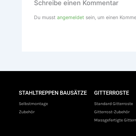
Schreibe einen Kommentar
Du musst
angemeldet
sein, um einen Komme
STAHLTREPPEN BAUSÄTZE
GITTERROSTE
Selbstmontage
Standard Gitterroste
Zubehör
Gitterrost-Zubehör
Massgefertigte Gitter