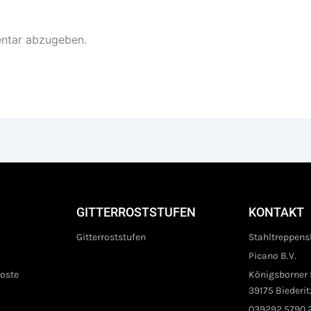
ntar abzugeben.
GITTERROSTSTUFEN
KONTAKT
Gitterroststufen
Stahltreppens
Picano B.V.
roste
Königsborner S
39175 Biederit
039292 5790 