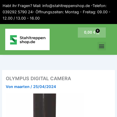
Inhalt
Zum
Habt ihr Fragen? Mail: info@stahltreppenshop.de -Telefon:
springen
Inhalt
039292 5790 24- Öffnungszeiten: Montag - Freitag: 09.00 -
springen
12.00 / 13.00 - 16.00
0
Warenkorb
0,00
€
OLYMPUS DIGITAL CAMERA
Von
maarten
/
25/04/2024