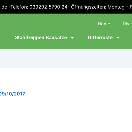
.de -Telefon: 039292 5790 24- Öffnungszeiten: Montag - Fre
Home
Über
Stahltreppen Bausätze
Gitterroste
09/10/2017