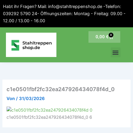
Inhalt
Zum
Habt ihr Fragen? Mail: info@stahltreppenshop.de -Telefon:
springen
Inhalt
039292 5790 24- Öffnungszeiten: Montag - Freitag: 09.00 -
springen
12.00 / 13.00 - 16.00
0
Warenkorb
0,00
€
c1e0501fbf2fc32ea247926434078f4d_0
Von
/
31/03/2026
c1e0501fbf2fc32ea247926434078f4d_0 6