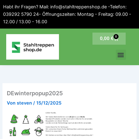
Inhalt
Zum
Habt ihr Fragen? Mail: info@stahltreppenshop.de -Telefon:
springen
Inhalt
039292 5790 24- Öffnungszeiten: Montag - Freitag: 09.00 -
springen
12.00 / 13.00 - 16.00
0
Warenkorb
0,00
€
DEwinterpopup2025
Von
steven
/
15/12/2025