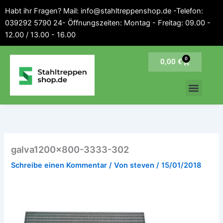
Inhalt
Zum
Habt ihr Fragen? Mail: info@stahltreppenshop.de -Telefon:
springen
Inhalt
039292 5790 24- Öffnungszeiten: Montag - Freitag: 09.00 -
springen
12.00 / 13.00 - 16.00
0
Warenkorb
0,00
€
galva1200x800-3333-302
Schreibe einen Kommentar
/ Von
steven
/
15/01/2018