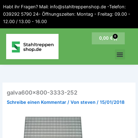
Inhalt
Zum
Habt ihr Fragen? Mail: info@stahltreppenshop.de -Telefon:
springen
Inhalt
039292 5790 24- Öffnungszeiten: Montag - Freitag: 09.00 -
springen
12.00 / 13.00 - 16.00
0
Warenkorb
0,00
€
galva600x800-3333-252
Schreibe einen Kommentar
/ Von
steven
/
15/01/2018