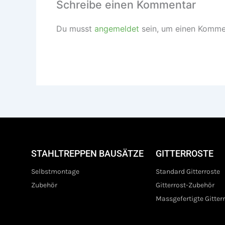
Schreibe einen Kommentar
Du musst
angemeldet
sein, um einen Komme
STAHLTREPPEN BAUSÄTZE
GITTERROSTE
Selbstmontage
Standard Gitterroste
Zubehör
Gitterrost-Zubehör
Massgefertigte Gitter