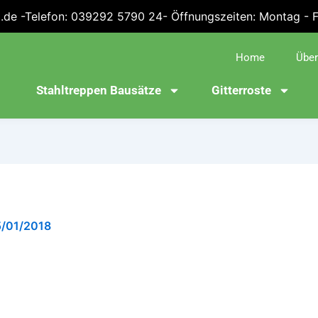
.de -Telefon: 039292 5790 24- Öffnungszeiten: Montag - Fre
Home
Über
Stahltreppen Bausätze
Gitterroste
5/01/2018