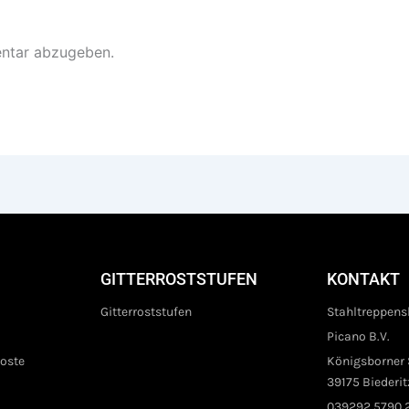
ntar abzugeben.
GITTERROSTSTUFEN
KONTAKT
Gitterroststufen
Stahltreppens
Picano B.V.
roste
Königsborner S
39175 Biederit
039292 5790 