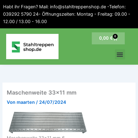
Inhalt
Zum
Habt ihr Fragen? Mail: info@stahltreppenshop.de -Telefon:
springen
Inhalt
039292 5790 24- Öffnungszeiten: Montag - Freitag: 09.00 -
springen
12.00 / 13.00 - 16.00
0
Warenkorb
0,00
€
Maschenweite 33×11 mm
Von
maarten
/
24/07/2024
Maschenweite 33x11 mm 6