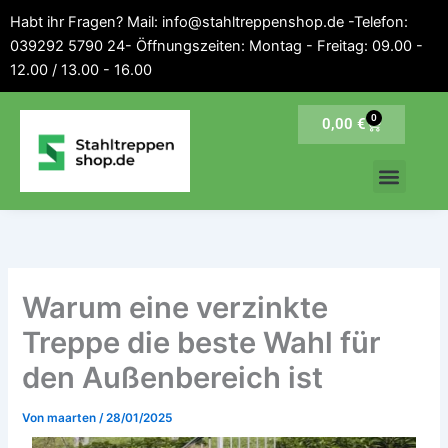
Inhalt
Zum
Habt ihr Fragen? Mail: info@stahltreppenshop.de -Telefon:
springen
Inhalt
039292 5790 24- Öffnungszeiten: Montag - Freitag: 09.00 -
springen
12.00 / 13.00 - 16.00
0
Warenkorb
0,00
€
Warum eine verzinkte
Treppe die beste Wahl für
den Außenbereich ist
Von
maarten
/
28/01/2025