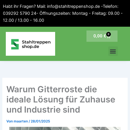
Inhalt
Zum
Habt ihr Fragen? Mail: info@stahltreppenshop.de -Telefon:
springen
Inhalt
039292 5790 24- Öffnungszeiten: Montag - Freitag: 09.00 -
springen
12.00 / 13.00 - 16.00
0
Warenkorb
0,00
€
Warum Gitterroste die
ideale Lösung für Zuhause
und Industrie sind
Von
maarten
/
28/01/2025